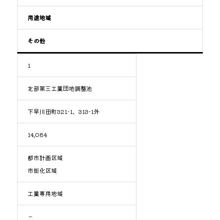
用途地域
その他
1
北部第三工業団地調整池
下早川田町321-1、313-1外
14,084
都市計画区域
市街化区域
工業専用地域
－