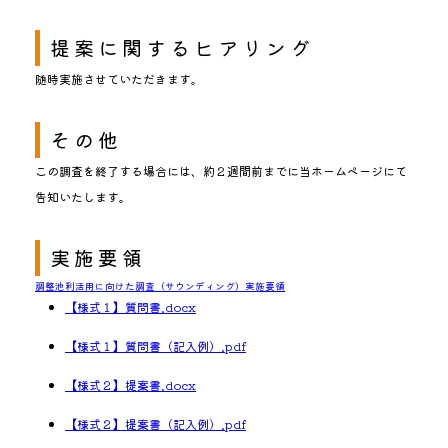
提案に関するヒアリング
随時実施させていただきます。
その他
この調査を終了する場合には、約２週間前までに当ホームページにて
告知いたします。
実施要領
調整池利活用に向けた調査（サウンディング）実施要領
【様式１】質問書.docx
【様式１】質問書（記入例）.pdf
【様式２】提案書.docx
【様式２】提案書（記入例）.pdf