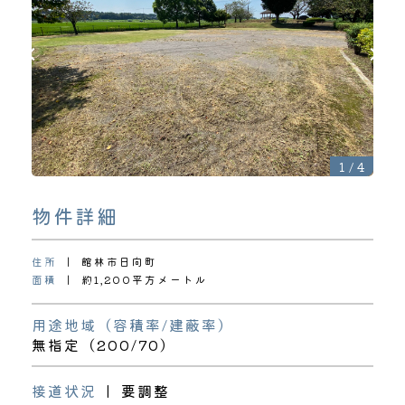
1
/
4
物件詳細
住所
|
館林市日向町
面積
|
約1,200平方メートル
用途地域（容積率/建蔽率）
無指定（200/70）
接道状況
|
要調整