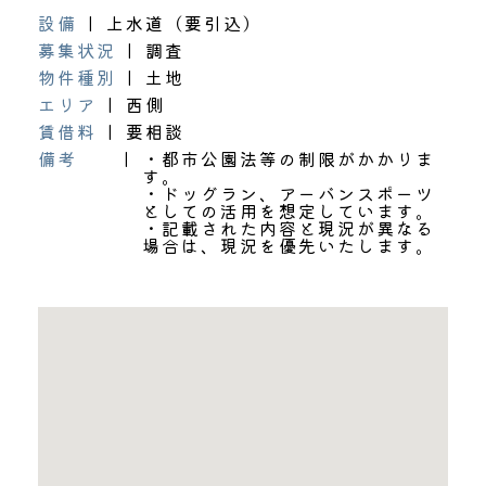
設備
|
上水道（要引込）
募集状況
|
調査
物件種別
|
土地
エリア
|
西側
賃借料
|
要相談
備考
|
・都市公園法等の制限がかかりま
す。
・ドッグラン、アーバンスポーツ
としての活用を想定しています。
・記載された内容と現況が異なる
場合は、現況を優先いたします。