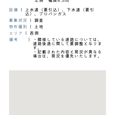
北側 幅員6.5m
設備
|
上水道（要引込）、下水道（要引
込）、プロパンガス
募集状況
|
調査
物件種別
|
土地
エリア
|
西側
備考
|
・隣接している道路については、
道路後退に関して要調整となりま
す。
・記載された内容と現況が異なる
場合は、現況を優先いたします。