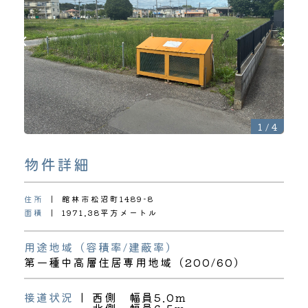
1
/
4
物件詳細
住所
|
館林市松沼町1489-8
面積
|
1971.38平方メートル
用途地域（容積率/建蔽率）
第一種中高層住居専用地域（200/60）
接道状況
|
西側 幅員5.0m